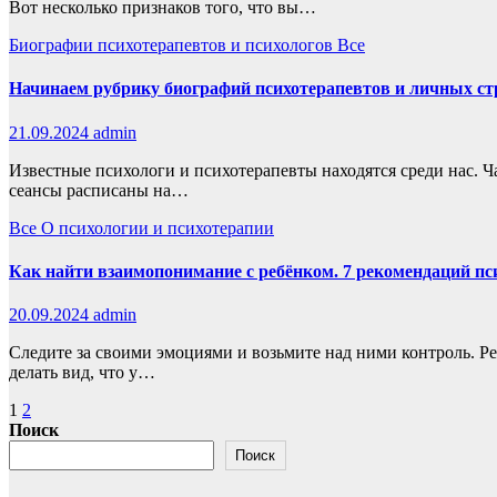
Вот несколько признаков того, что вы…
Биографии психотерапевтов и психологов
Все
Начинаем рубрику биографий психотерапевтов и личных ст
21.09.2024
admin
Известные психологи и психотерапевты находятся среди нас. Ча
сеансы расписаны на…
Все
О психологии и психотерапии
Как найти взаимопонимание с ребёнком. 7 рекомендаций п
20.09.2024
admin
Следите за своими эмоциями и возьмите над ними контроль. Ре
делать вид, что у…
Пагинация
1
2
Поиск
записей
Поиск