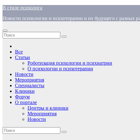
Перейти
В стиле психолога
к
Новости психологии и психотерапии и их будущего с разных ра
содержимому
Все
Статьи
Роботизация психологии и психиатрии
О психологии и психотерапии
Новости
Мероприятия
Специалисты
Клиники
Форум
О портале
Центры и клиники
Мероприятия
Новости