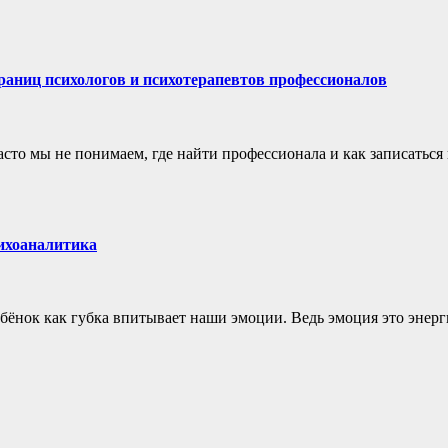
раниц психологов и психотерапевтов профессионалов
сто мы не понимаем, где найти профессионала и как записаться 
сихоаналитика
бёнок как губка впитывает наши эмоции. Ведь эмоция это энерги