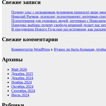
Свежие записи
Почему секс с незнакомым человеком приносит море эмоци
Николай Рычков, психолог, психотерапевт: интервью спе
Психотерапия для здоровых людей, интервью с Николае
Парадокс выбора: почему свобода решений делает нас н
В преддверии Нового Года еще раз вспомним, как раскачи
Свежие комментарии
Комментатор WordPress
к
Нужно ли быть больным, чтобы
Архивы
Май 2026
Декабрь 2025
Декабрь 2024
Ноябрь 2024
Октябрь 2024
Сентябрь 2024
Июль 2024
Рубрики