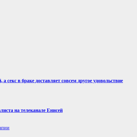
 а секс в браке доставляет совсем другое удовольствие
алиста на телеканале Енисей
апии