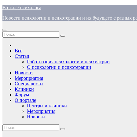
Перейти
В стиле психолога
к
Новости психологии и психотерапии и их будущего с разных ра
содержимому
Все
Статьи
Роботизация психологии и психиатрии
О психологии и психотерапии
Новости
Мероприятия
Специалисты
Клиники
Форум
О портале
Центры и клиники
Мероприятия
Новости