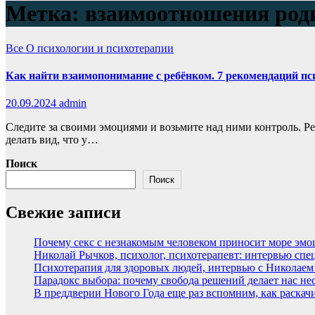
Метка:
взаимоотношения роди
Все
О психологии и психотерапии
Как найти взаимопонимание с ребёнком. 7 рекомендаций п
20.09.2024
admin
Следите за своими эмоциями и возьмите над ними контроль. Ре
делать вид, что у…
Поиск
Поиск
Свежие записи
Почему секс с незнакомым человеком приносит море эмоци
Николай Рычков, психолог, психотерапевт: интервью спе
Психотерапия для здоровых людей, интервью с Николае
Парадокс выбора: почему свобода решений делает нас н
В преддверии Нового Года еще раз вспомним, как раскачи