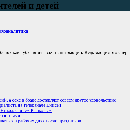
телей и детей
сихоаналитика
бёнок как губка впитывает наши эмоции. Ведь эмоция это энерги
й, а секс в браке доставляет совсем другое удовольствие
циалиста на телеканале Енисей
м Николаевичем Рычковым
есчастными
ваться в рабочих днях после праздников