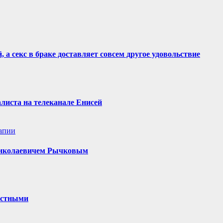
 а секс в браке доставляет совсем другое удовольствие
алиста на телеканале Енисей
апии
 Николаевичем Рычковым
частными