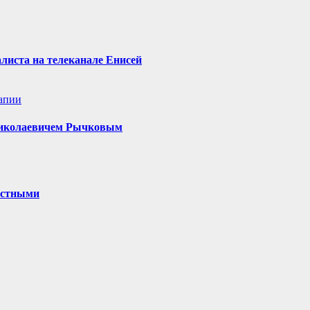
алиста на телеканале Енисей
апии
 Николаевичем Рычковым
частными