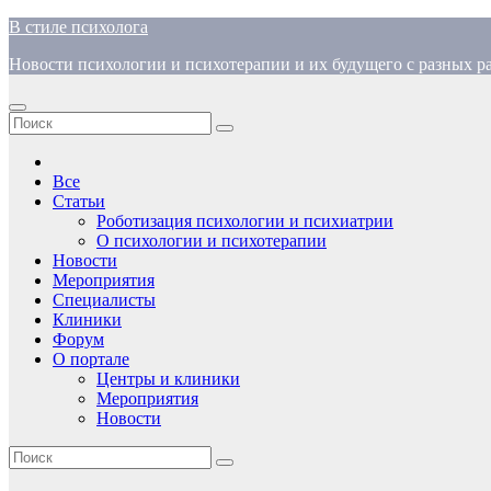
Перейти
В стиле психолога
к
Новости психологии и психотерапии и их будущего с разных ра
содержимому
Все
Статьи
Роботизация психологии и психиатрии
О психологии и психотерапии
Новости
Мероприятия
Специалисты
Клиники
Форум
О портале
Центры и клиники
Мероприятия
Новости