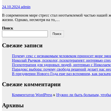
24.10.2024
admin
В современном мире стресс стал неотъемлемой частью нашей ж
жизни. Однако, несмотря на то,…
Поиск
Поиск
Свежие записи
Почему секс с незнакомым человеком приносит море эмоци
Николай Рычков, психолог, психотерапевт: интервью спе
Психотерапия для здоровых людей, интервью с Николае
Парадокс выбора: почему свобода решений делает нас н
В преддверии Нового Года еще раз вспомним, как раскачи
Свежие комментарии
Комментатор WordPress
к
Нужно ли быть больным, чтобы
Архивы