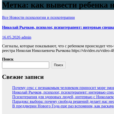
Метка:
как вывести ребенка н
Все
Новости психологии и психотерапии
Николай Рычков, психолог, психотерапевт: интервью специ
16.05.2026
admin
Сигналы, которые показывают, что с ребенком происходит что-
реестра Николая Николаевича Рычкова https://vkvideo.ru/vide
Поиск
Поиск
Свежие записи
Почему секс с незнакомым человеком приносит море эмоци
Николай Рычков, психолог, психотерапевт: интервью спе
Психотерапия для здоровых людей, интервью с Николае
Парадокс выбора: почему свобода решений делает нас н
В преддверии Нового Года еще раз вспомним, как раскачи