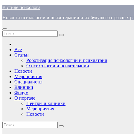
Перейти
В стиле психолога
к
Новости психологии и психотерапии и их будущего с разных ра
содержимому
Все
Статьи
Роботизация психологии и психиатрии
О психологии и психотерапии
Новости
Мероприятия
Специалисты
Клиники
Форум
О портале
Центры и клиники
Мероприятия
Новости