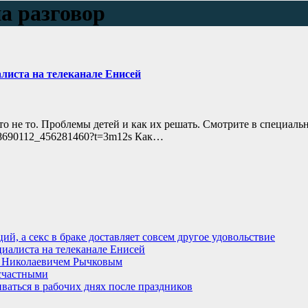
а разговор
алиста на телеканале Енисей
то не то. Проблемы детей и как их решать. Смотрите в специал
o-48690112_456281460?t=3m12s Как…
й, а секс в браке доставляет совсем другое удовольствие
циалиста на телеканале Енисей
м Николаевичем Рычковым
есчастными
ваться в рабочих днях после праздников