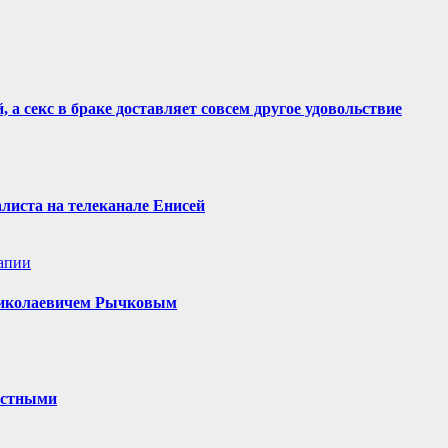
 а секс в браке доставляет совсем другое удовольствие
алиста на телеканале Енисей
апии
 Николаевичем Рычковым
частными