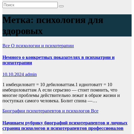
Метка:
психология для
здоровых
Все
О психологии и психотерапии
Немного о конкретных показателях в психиатрии и
психотерапии
10.10.2024
admin
1 имбециловатт = 10 дебиловаттам.1 идиотоватт = 10
имбециловаттам А если серьезно — стоит помнить, что
многие проблемы действительно лежат в образе жизни и
поступках самого человека. Болит спина —…
Биографии психотерапевтов и психологов
Все
Начинаем рубрику биографий психотерапевтов и личных
страниц психологов и психотерапевтов профессионалов