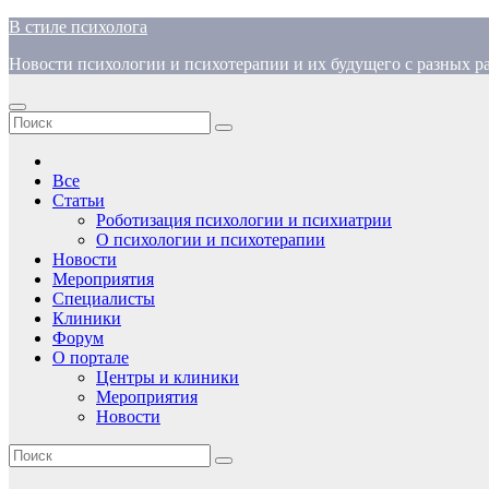
Перейти
В стиле психолога
к
Новости психологии и психотерапии и их будущего с разных ра
содержимому
Все
Статьи
Роботизация психологии и психиатрии
О психологии и психотерапии
Новости
Мероприятия
Специалисты
Клиники
Форум
О портале
Центры и клиники
Мероприятия
Новости