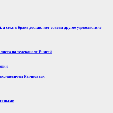
 а секс в браке доставляет совсем другое удовольствие
алиста на телеканале Енисей
апии
 Николаевичем Рычковым
частными