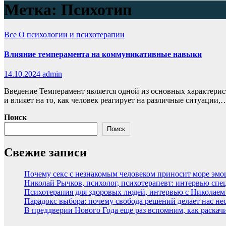
Метка:
Психотип
Все
О психологии и психотерапии
Влияние темперамента на коммуникативные навыки
14.10.2024
admin
Введение Темперамент является одной из основных характери
и влияет на то, как человек реагирует на различные ситуации,
Поиск
Поиск
Свежие записи
Почему секс с незнакомым человеком приносит море эмоци
Николай Рычков, психолог, психотерапевт: интервью спе
Психотерапия для здоровых людей, интервью с Николае
Парадокс выбора: почему свобода решений делает нас н
В преддверии Нового Года еще раз вспомним, как раскачи