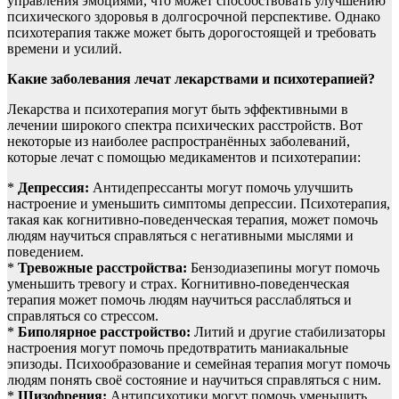
управления эмоциями, что может способствовать улучшению
психического здоровья в долгосрочной перспективе. Однако
психотерапия также может быть дорогостоящей и требовать
времени и усилий.
Какие заболевания лечат лекарствами и психотерапией?
Лекарства и психотерапия могут быть эффективными в
лечении широкого спектра психических расстройств. Вот
некоторые из наиболее распространённых заболеваний,
которые лечат с помощью медикаментов и психотерапии:
*
Депрессия:
Антидепрессанты могут помочь улучшить
настроение и уменьшить симптомы депрессии. Психотерапия,
такая как когнитивно-поведенческая терапия, может помочь
людям научиться справляться с негативными мыслями и
поведением.
*
Тревожные расстройства:
Бензодиазепины могут помочь
уменьшить тревогу и страх. Когнитивно-поведенческая
терапия может помочь людям научиться расслабляться и
справляться со стрессом.
*
Биполярное расстройство:
Литий и другие стабилизаторы
настроения могут помочь предотвратить маниакальные
эпизоды. Психообразование и семейная терапия могут помочь
людям понять своё состояние и научиться справляться с ним.
*
Шизофрения:
Антипсихотики могут помочь уменьшить