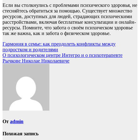
Если вы столкнулись с проблемами психического здоровья, не
стесняйтесь обратиться за помощью. Существует множество
ресурсов, доступных для людей, страдающих психическими
расстройствами, включая бесплатные консультации и онлайн-
ресурсы. Помните, что забота о своём психическом здоровье
так же важна, как и забота о физическом здоровье.
Навигация
Гармония в семье: как преодолеть конфликты между
подростком и родителями
по
О психологическом центре Интегро и о психотерапевте
записям
Рычкове Николае Николаевиче
От
admin
Похожая запись